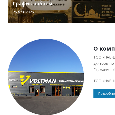
График работы
25 мая 2026
О ком
ТОО «НАБ-Ц
дилером по
Германия, «
ТОО «НАБ-Ц
Подробне