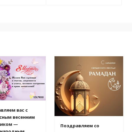
вляем вас с
сным весенним
ником —
Поздравляем со
народным