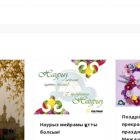
Поздра
прекра
Наурыз мейрамы құтты
празд
болсын!
Между