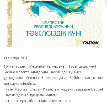
14 декабря 2024
16 желтоқсан – Мемлекеттік мереке – Тәуелсіздік күні!
Барша Қазақстандықтарды Тәуелсіздік күнімен
құттықтаймыз! Өзіңізге берекелі ғұмыр, бейбіт аспан, мықты
денсаулық тілейміз.
Туған Жеріміз, Еліміз – Қазақстан гүлденіп, көркейе берсін!
Тәуелсіздігіміз тұғырлы болғай!
Ізгі тілектеріңізбен сіздің «НАБ-центр»!