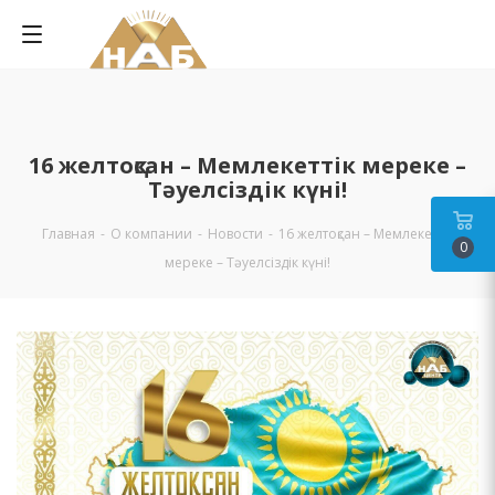
16 желтоқсан – Мемлекеттік мереке –
Тәуелсіздік күні!
Главная
-
О компании
-
Новости
-
16 желтоқсан – Мемлекеттік
0
мереке – Тәуелсіздік күні!