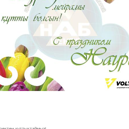
үректен құттықтаймыз!