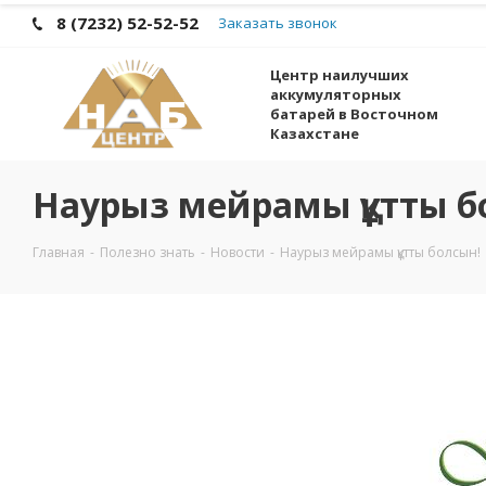
8 (7232) 52-52-52
Заказать звонок
Центр наилучших
аккумуляторных
батарей в Восточном
Казахстане
Наурыз мейрамы құтты б
Главная
-
Полезно знать
-
Новости
-
Наурыз мейрамы құтты болсын!