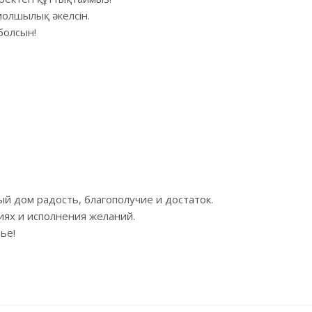
молшылық әкелсін.
болсын!
й дом радость, благополучие и достаток.
иях и исполнения желаний.
ье!