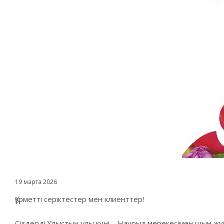
19 марта 2026
Құрметті серіктестер мен клиенттер!
Сіздерді Ұлыстың ұлы күні – Наурыз мерекесімен шын ж