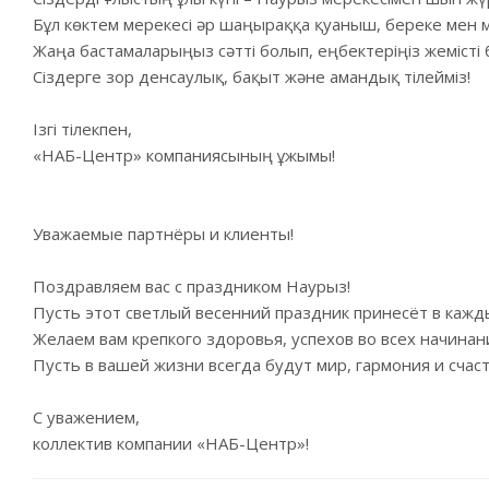
Бұл көктем мерекесі әр шаңыраққа қуаныш, береке мен 
Жаңа бастамаларыңыз сәтті болып, еңбектеріңіз жемісті 
Сіздерге зор денсаулық, бақыт және амандық тілейміз!
Ізгі тілекпен,
«НАБ-Центр» компаниясының ұжымы!
Уважаемые партнёры и клиенты!
Поздравляем вас с праздником Наурыз!
Пусть этот светлый весенний праздник принесёт в кажды
Желаем вам крепкого здоровья, успехов во всех начинан
Пусть в вашей жизни всегда будут мир, гармония и счаст
С уважением,
коллектив компании «НАБ-Центр»!