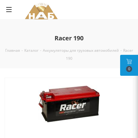
Racer 190
Главная
-
Каталог
-
Аккумуляторы для грузовых автомобилей
-
Racer
190
0