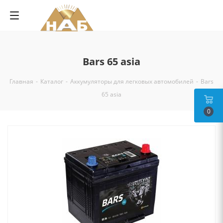
Bars 65 asia
Главная
-
Каталог
-
Аккумуляторы для легковых автомобилей
-
Bars
65 asia
0